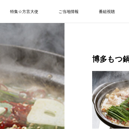
特集☆方言大使
ご当地情報
番組視聴
博多もつ鍋