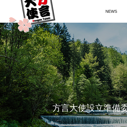
NEWS
方
言
大
使
設
立
準
備