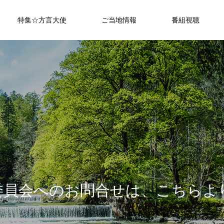
特集☆方言大使
ご当地情報
番組視聴
委
員
会
へ
の
お
問
合
せ
は
、
こ
ち
ら
よ