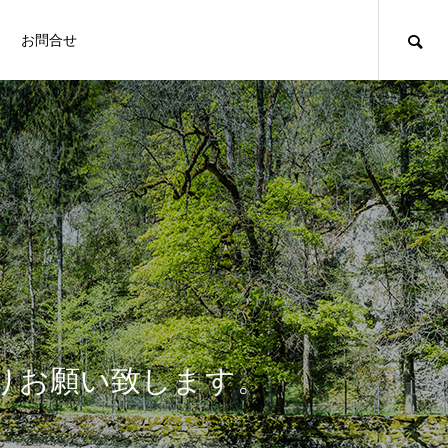
お問合せ
り
お
願
い
致
し
ま
す
。